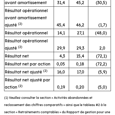
avant amortissement
31,4
45,2
(30,5
)
Résultat opérationnel
avant amortissement
(2)
ajusté
45,4
46,2
(1,7
)
Résultat opérationnel
14,1
27,1
(48,0
)
Résultat opérationnel
(2)
ajusté
29,9
29,3
2,0
Résultat net
4,3
15,4
(72,1
)
Résultat net par action
0,05
0,18
(72,2
)
(2)
Résultat net ajusté
16,0
17,0
(5,9
)
Résultat net ajusté par
(2)
action
0,19
0,20
(5,0
)
(1) Veuillez consulter la section « Activités abandonnées et
reclassement des chiffres comparatifs » ainsi que le tableau #2 à la
section « Retraitements comptables » du Rapport de gestion pour une