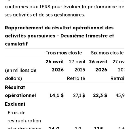
conformes aux IFRS pour évaluer la performance de
ses activités et de ses gestionnaires.
Rapprochement du résultat opérationnel des
activités poursuivies - Deuxième trimestre et
cumulatif
Trois mois clos le
Six mois clos le
26 avril
27 avril
26 avril
27 avril
2026
2025
2026
2025
(en millions de
dollars)
Retraité
Retraité
Résultat
opérationnel
14,1
$
27,1
$
22,3
$
45,9
$
Excluant
Frais de
restructuration
et autres coûts
14,0
1,0
17,5
4,6