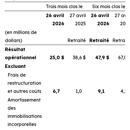
Trois mois clos le
Six mois clos le
26 avril
27 avril
26 avril
27 avri
2026
2025
2026
202
(en millions de
dollars)
Retraité
Retraité
Retrait
Résultat
opérationnel
25,0
$
38,6
$
47,9
$
67,0
Excluant
Frais de
restructuration
et autres coûts
6,7
1,0
9,1
4,1
Amortissement
des
immobilisations
incorporelles