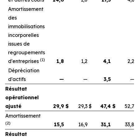
Amortissement
des
immobilisations
incorporelles
issues de
regroupements
(1)
d'entreprises
1,8
1,2
4,1
2,2
Dépréciation
d'actifs
—
—
3,5
—
Résultat
opérationnel
ajusté
29,9
$
29,3
$
47,4
$
52,7
$
Amortissement
(2)
15,5
16,9
31,1
33,8
Résultat