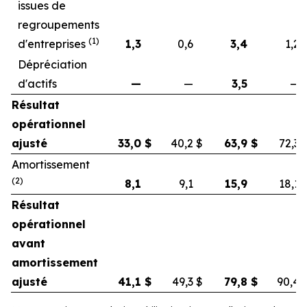
issues de
regroupements
(1)
d'entreprises
1,3
0,6
3,4
1,2
Dépréciation
d'actifs
—
—
3,5
—
Résultat
opérationnel
ajusté
33,0
$
40,2
$
63,9
$
72,3
Amortissement
(2)
8,1
9,1
15,9
18,1
Résultat
opérationnel
avant
amortissement
ajusté
41,1
$
49,3
$
79,8
$
90,4