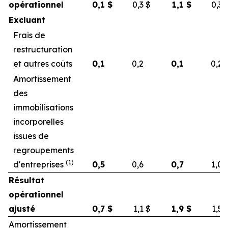
opérationnel
0,1
$
0,3
$
1,1
$
0,3
Excluant
Frais de
restructuration
et autres coûts
0,1
0,2
0,1
0,2
Amortissement
des
immobilisations
incorporelles
issues de
regroupements
(1)
d'entreprises
0,5
0,6
0,7
1,0
Résultat
opérationnel
ajusté
0,7
$
1,1
$
1,9
$
1,5
Amortissement