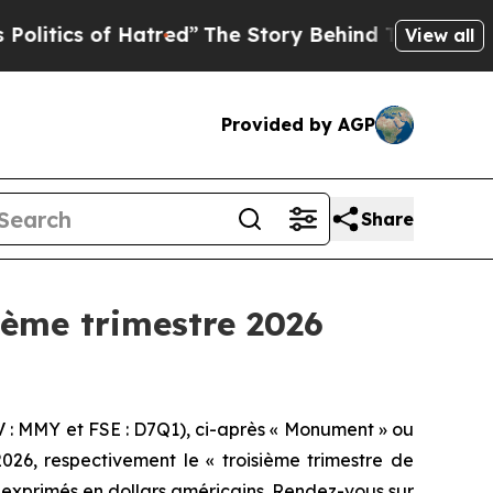
Hatred”
The Story Behind Trump’s Terrible Approv
View all
Provided by AGP
Share
ième trimestre 2026
 MMY et FSE : D7Q1), ci-après « Monument » ou
 2026, respectivement le « troisième trimestre de
nt exprimés en dollars américains. Rendez-vous sur