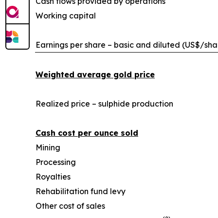
Cash flows provided by operations
Working capital
Earnings per share – basic and diluted (US$/sha
Weighted average gold price
Realized price – sulphide production
Cash cost per ounce sold
Mining
Processing
Royalties
Rehabilitation fund levy
Other cost of sales