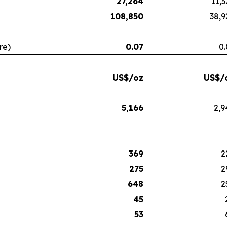
27,264
11,3
108,850
38,9
re)
0.07
0.
US$/oz
US$/
5,166
2,9
369
2
275
2
648
2
45
53