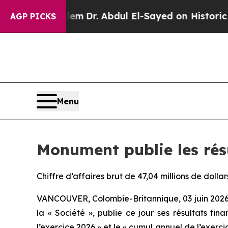
oblem
Dr. Abdul El-Sayed on Historic Michigan Win:
AGP PICKS
Menu
Monument publie les résu
Chiffre d’affaires brut de 47,04 millions de doll
VANCOUVER, Colombie-Britannique, 03 juin 202
la « Société », publie ce jour ses résultats fin
l’exercice 2026 » et le « cumul annuel de l’exerc