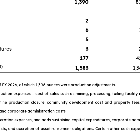
1,390
8
2
6
5
tures
3
177
4
3)
1,583
1,3
Q3 FY 2026, of which 1,396 ounces were production adjustments.
uction expenses – cost of sales such as mining, processing, tailing facilit
mine production closure, community development cost and property fees,
 and corporate administration costs.
 operation expenses, and adds sustaining capital expenditures, corporate admi
ts, and accretion of asset retirement obligations. Certain other cash expen