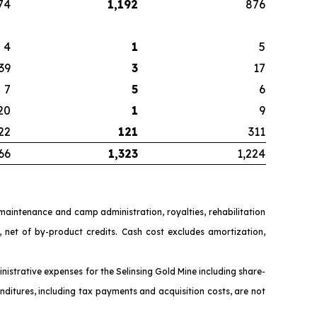
74
1,192
876
4
1
5
39
3
17
7
5
6
20
1
9
22
121
311
66
1,323
1,224
y maintenance and camp administration, royalties, rehabilitation
 net of by-product credits. Cash cost excludes amortizat
ion,
nistrative expenses for the Selinsing Gold Mine including share-
ditures, including tax payments and acquisition costs, are not