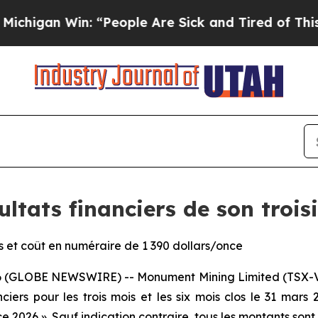
 “People Are Sick and Tired of This Politics of 
ltats financiers de son trois
ars et coût en numéraire de 1 390 dollars/once
6 (GLOBE NEWSWIRE) -- Monument Mining Limited (TSX-V :
anciers pour les trois mois et les six mois clos le 31 mars
ice 2026 ». Sauf indication contraire, tous les montants so