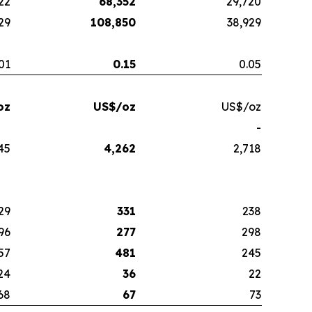
22
68,352
29,720
29
108,850
38,929
01
0.15
0.05
oz
US$/oz
US$/oz
-
45
4,262
2,718
29
331
238
96
277
298
57
481
245
24
36
22
68
67
73