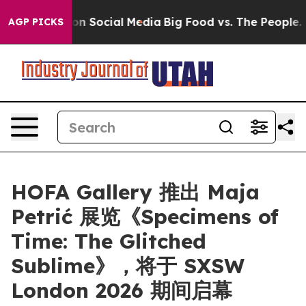
 Messages on Social Media
Big Food vs. The People. Big
AGP PICKS
HOFA Gallery 推出 Maja
Petrić 展览《Specimens of
Time: The Glitched
Sublime》，将于 SXSW
London 2026 期间启幕