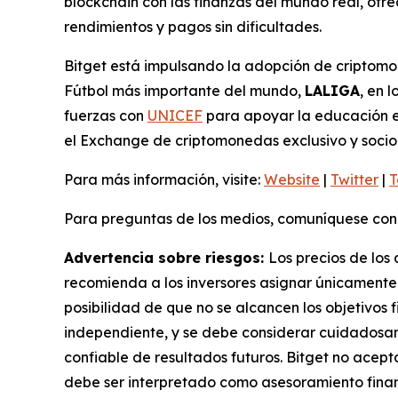
blockchain con las finanzas del mundo real, of
rendimientos y pagos sin dificultades.
Bitget está impulsando la adopción de criptomo
Fútbol más importante del mundo,
LALIGA
, en 
fuerzas con
UNICEF
para apoyar la educación en
el Exchange de criptomonedas exclusivo y socio 
Para más información, visite:
Website
|
Twitter
|
T
Para preguntas de los medios, comuníquese con
Advertencia sobre riesgos:
Los precios de los 
recomienda a los inversores asignar únicamente 
posibilidad de que no se alcancen los objetivos 
independiente, y se debe considerar cuidadosam
confiable de resultados futuros. Bitget no acep
debe ser interpretado como asesoramiento finan