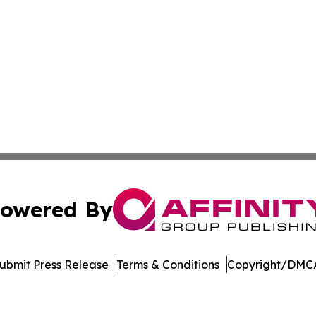
owered By
ubmit Press Release
Terms & Conditions
Copyright/DMCA
nc. dba Affinity Group Publishing & Industry Journal of U