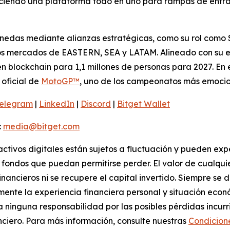
reciendo una plataforma todo en uno para rampas de entra
nedas mediante alianzas estratégicas, como su rol como 
los mercados de EASTERN, SEA y LATAM. Alineado con su e
 blockchain para 1,1 millones de personas para 2027. En 
oficial de
MotoGP™
, uno de los campeonatos más emoci
elegram
|
LinkedIn
|
Discord
|
Bitget Wallet
:
media@bitget.com
activos digitales están sujetos a fluctuación y pueden exp
fondos que puedan permitirse perder. El valor de cualquie
financieros ni se recupere el capital invertido. Siempre s
ente la experiencia financiera personal y situación econ
ta ninguna responsabilidad por las posibles pérdidas incu
ciero. Para más información, consulte nuestras
Condicion