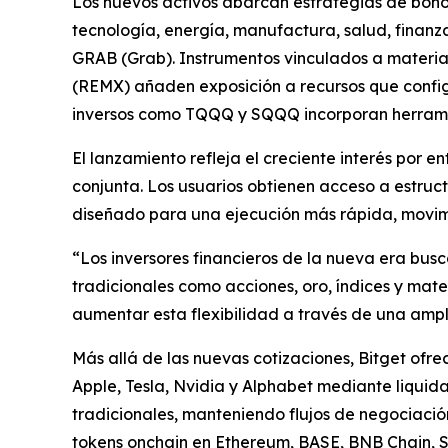
Los nuevos activos abarcan estrategias de bono
tecnología, energía, manufactura, salud, finanz
GRAB (Grab). Instrumentos vinculados a materia
(REMX) añaden exposición a recursos que config
inversos como TQQQ y SQQQ incorporan herramient
El lanzamiento refleja el creciente interés por e
conjunta. Los usuarios obtienen acceso a estruc
diseñado para una ejecución más rápida, movimie
“Los inversores financieros de la nueva era bus
tradicionales como acciones, oro, índices y mate
aumentar esta flexibilidad a través de una ampl
Más allá de las nuevas cotizaciones, Bitget ofr
Apple, Tesla, Nvidia y Alphabet mediante liquida
tradicionales, manteniendo flujos de negociación
tokens onchain en Ethereum, BASE, BNB Chain, S