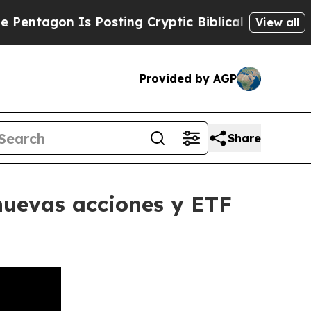
n Is Posting Cryptic Biblical Messages on Socia
View all
Provided by AGP
Share
nuevas acciones y ETF