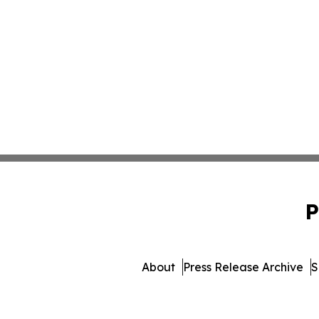
P
About
Press Release Archive
S
© 1995-2026 Newsmatics I