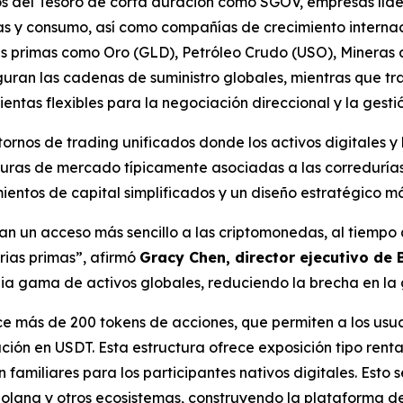
s del Tesoro de corta duración como SGOV, empresas líder
as y consumo, así como compañías de crecimiento internaci
s primas como Oro (GLD), Petróleo Crudo (USO), Mineras 
uran las cadenas de suministro globales, mientras que t
as flexibles para la negociación direccional y la gestió
ntornos de trading unificados donde los activos digitales 
turas de mercado típicamente asociadas a las corredurías
ntos de capital simplificados y un diseño estratégico má
can un acceso más sencillo a las criptomonedas, al tiempo
rias primas”, afirmó
Gracy Chen, director ejecutivo de 
ia gama de activos globales, reduciendo la brecha en la 
ece más de 200 tokens de acciones, que permiten a los us
ción en USDT. Esta estructura ofrece exposición tipo rent
 familiares para los participantes nativos digitales. Est
olana y otros ecosistemas, construyendo la plataforma de