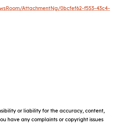
ewsRoom/AttachmentNg/0bcfef62-f553-43c4-
ility or liability for the accuracy, content,
f you have any complaints or copyright issues