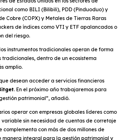
es de Estados Unidos en los sectores de
onal como BILI (Bilibili), PDD (Pinduoduo) y
de Cobre (COPX) y Metales de Tierras Raras
rackers de índices como VTI y ETF apalancados o
n del riesgo.
y los instrumentos tradicionales operan de forma
 tradicionales, dentro de un ecosistema
s amplio.
 que desean acceder a servicios financieros
Bitget
. En el próximo año trabajaremos para
gestión patrimonial”, añadió.
uarios operar con empresas globales líderes como
a variable sin necesidad de cuentas de corretaje
o se complementa con más de dos millones de
 manera integral para la gestión patrimonial y