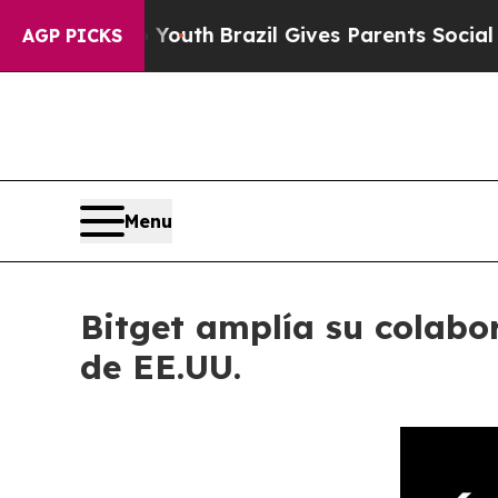
ms to Youth
Brazil Gives Parents Social Media Co
AGP PICKS
Menu
Bitget amplía su colabo
de EE.UU.