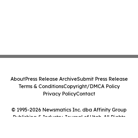
About
Press Release Archive
Submit Press Release
Terms & Conditions
Copyright/DMCA Policy
Privacy Policy
Contact
© 1995-2026 Newsmatics Inc. dba Affinity Group
Publishing & Industry Journal of Utah. All Rights
Reserved.