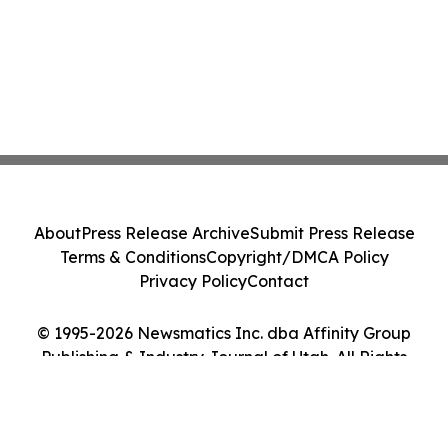
About
Press Release Archive
Submit Press Release
Terms & Conditions
Copyright/DMCA Policy
Privacy Policy
Contact
© 1995-2026 Newsmatics Inc. dba Affinity Group
Publishing & Industry Journal of Utah. All Rights
Reserved.
Cookie Settings / Your Privacy Choices