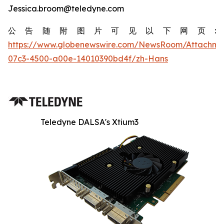
Jessica.broom@teledyne.com
公告随附图片可见以下网页:
https://www.globenewswire.com/NewsRoom/Attachm
07c3-4500-a00e-14010390bd4f/zh-Hans
Teledyne DALSA's Xtium3